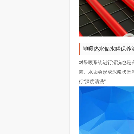
地暖热水储水罐保养
对采暖系统进行清洗也是
菌、水垢会形成泥浆状淤
行“深度清洗”