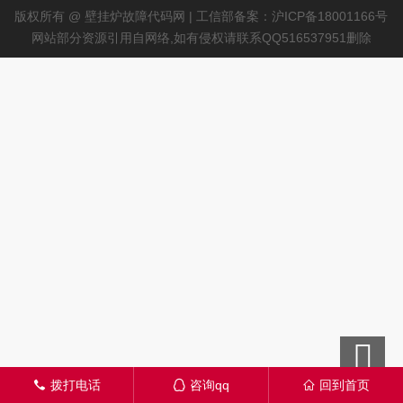
版权所有 @ 壁挂炉故障代码网 | 工信部备案：沪ICP备18001166号
网站部分资源引用自网络,如有侵权请联系QQ516537951删除
拨打电话
咨询qq
回到首页
󦁁
󦊱
󦃑