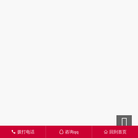
拨打电话
咨询qq
回到首页
󦁁
󦊱
󦃑