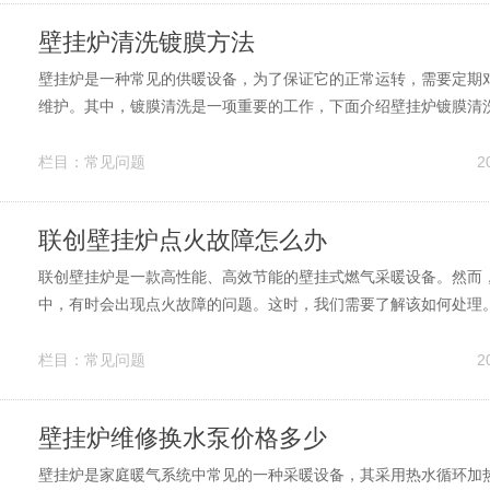
壁挂炉清洗镀膜方法
壁挂炉是一种常见的供暖设备，为了保证它的正常运转，需要定期
维护。其中，镀膜清洗是一项重要的工作，下面介绍壁挂炉镀膜清洗方
工作 首先，需要将壁挂炉的电源关闭，并等待其冷却。然后，取下
体顶部遮盖板，方便清洗。 2.清洗镀膜 在清洗镀膜前，需要先拆
栏目：
常见问题
2
部件，如燃气阀、点...
联创壁挂炉点火故障怎么办
联创壁挂炉是一款高性能、高效节能的壁挂式燃气采暖设备。然而
中，有时会出现点火故障的问题。这时，我们需要了解该如何处理。
源和电源是否正常。如果气源没有接通，或者电源没有插好，那么
无法启动。此时，我们应该检查一下气源和电源是否正常连接，并
栏目：
常见问题
2
如果气源和电源都已经正常连接...
壁挂炉维修换水泵价格多少
壁挂炉是家庭暖气系统中常见的一种采暖设备，其采用热水循环加