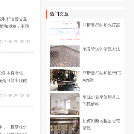
热门文章
控制和语音交互
菲斯曼壁挂炉水压高
类型和规格：不同
统之前需要确定
多种型号和功能的
022-05-29 09:31
地暖管道的清洗方法
设备本身老化、
菲斯曼壁挂炉显示F5
A故障
面是可能出现的
使用中震动移位，
使其安装正确。
022-05-29 08:00
壁挂炉夏季使用常见
问题解答
如何判断地暖是否该
件，一旦壁挂炉
清洗