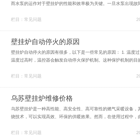
而水泵的运作对于壁挂炉的性能和效率极为关键。一旦水泵出现故
要进行维修或更换。那么壁挂炉维修换水泵的价格又是多少呢？ 首
体情况进行诊断和判断。壁挂炉水泵的损坏可以有多种原因，例如
栏目：
常见问题
2
磨损、密封漏水等，因而需要先...
壁挂炉自动停火的原因
壁挂炉自动停火的原因有很多，以下是一些常见的原因： 1. 温度
温度过高时，温控器会触发自动停火保护机制。这种保护机制的目
过热，导致安全隐患。 2. 漏电保护：当壁挂炉存在漏电现象时，
动触发，熄灭壁挂炉的火源，避免漏电引起火灾事故。 3. 氧气不
栏目：
常见问题
2
够的氧气才能...
乌苏壁挂炉维修价格
乌苏壁挂炉是一种高性能、高安全性、高可靠性的燃气采暖设备，
烧技术，可以实现高效、环保的供暖效果。然而，在使用过程中，
影响，乌苏壁挂炉可能会出现故障。那么，乌苏壁挂炉维修的价格是
先，需要明确的是，乌苏壁挂炉维修的价格因故障类型而异，例如
栏目：
常见问题
2