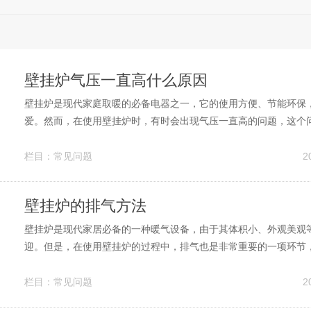
壁挂炉气压一直高什么原因
壁挂炉是现代家庭取暖的必备电器之一，它的使用方便、节能环保
爱。然而，在使用壁挂炉时，有时会出现气压一直高的问题，这个
查，找到原因并进行修理。 一、安装问题 壁挂炉安装不规范会导
先要检查壁挂炉和气管之间的连接是否牢固、是否有漏气。其次，
栏目：
常见问题
2
气管是否有阻塞，这也会导致...
壁挂炉的排气方法
壁挂炉是现代家居必备的一种暖气设备，由于其体积小、外观美观
迎。但是，在使用壁挂炉的过程中，排气也是非常重要的一项环节
对家庭生活带来威胁。那么壁挂炉的排气方法有哪些呢？ 壁挂炉的
为水平排气和竖直排气两种。 1.水平排气 水平排气是将烟气通过
栏目：
常见问题
2
出室外。这种方法不需要穿...