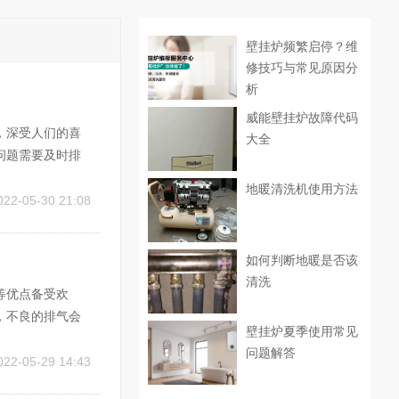
壁挂炉频繁启停？维
修技巧与常见原因分
析
威能壁挂炉故障代码
，深受人们的喜
大全
问题需要及时排
致气压一直高。首
地暖清洗机使用方法
要检查新风和排
022-05-30 21:08
如何判断地暖是否该
清洗
等优点备受欢
，不良的排气会
壁挂炉夏季使用常见
排气方法一般分
问题解答
水平的烟气管道排
022-05-29 14:43