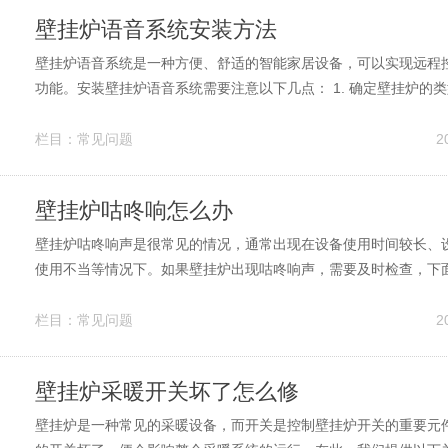
壁挂炉语音系统安装方法
壁挂炉语音系统是一种方便、舒适的智能家居设备，可以实现远程
功能。安装壁挂炉语音系统需要注意以下几点： 1. 确定壁挂炉的
类型和规格的壁挂炉需要配备不同的语音系统，因此在购买语音系
壁挂炉的类型和规格。 2. 确定语音系统的型号和功能：市场上有
栏目：
常见问题
2
壁挂炉语音系统，需...
壁挂炉咕咚响怎么办
壁挂炉咕咚响声是很常见的情况，通常出现在设备使用时间较长、
使用不当等情况下。如果壁挂炉出现咕咚响声，需要及时检查，下
原因和对应的处理方法： 1. 投放器移位 壁挂炉的投放器可能会在
导致咕咚响声。此时需要按照说明书的指示重新调整投放器位置，
栏目：
常见问题
2
2. 热水管膨胀 壁...
壁挂炉采暖开关坏了怎么修
壁挂炉是一种常见的采暖设备，而开关是控制壁挂炉开关的重要元