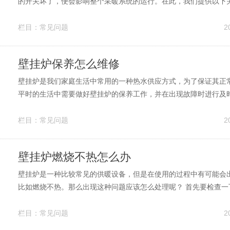
的开关坏了，便会影响整个采暖系统的运行。在此，我们提供以下
开关坏了如何修的方法。 1.检查开关的铜片。 当壁挂炉开关出现
开关的铜片有无松动或变形等问题。这个问题很常见，只需要拆开
栏目：
常见问题
2
铜片的位置或者更换一个新...
壁挂炉保养怎么维修
壁挂炉是我们家庭生活中常用的一种热水供应方式，为了保证其正
平时的生活中需要做好壁挂炉的保养工作，并在出现故障时进行及
详细介绍如*护壁挂炉。 一、壁挂炉的日常保养 1.清洗壁挂炉表面
程中，壁挂炉表面容易被尘土覆盖，并且在空气中还可能有其他杂
栏目：
常见问题
2
我们需要用软布或者湿巾...
壁挂炉燃烧不热怎么办
壁挂炉是一种比较常见的供暖设备，但是在使用的过程中有可能会
比如燃烧不热。那么出现这种问题应该怎么处理呢？ 首先要检查一
阀门是否全部打开，有可能是其中一个燃气阀门没有打开或者打开不
检查一下壁挂炉的燃烧室是否燃料充足，一般来说如果燃料不足也
栏目：
常见问题
2
热。 再者要检查一下壁挂炉的...