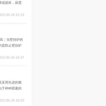
障或损坏，就需
先，需要根据具
电机故障、轴承
022-05-26 22:13
过高：当壁挂炉的
的是防止壁挂炉
漏电保护装置会自
足：壁挂炉需要足
022-05-26 18:37
其采用先进的燃
由于种种因素的
多少呢？ 首
：普通燃烧问
022-05-26 16:50