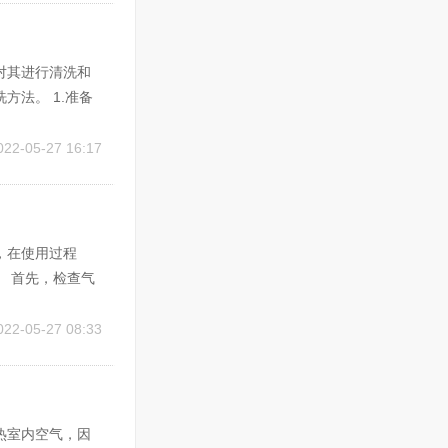
对其进行清洗和
法。 1.准备
炉体前护罩和炉
下炉燃烧室内各个
022-05-27 16:17
，在使用过程
 首先，检查气
壁挂炉点火自然
重新尝试点火。
022-05-27 08:33
热室内空气，因