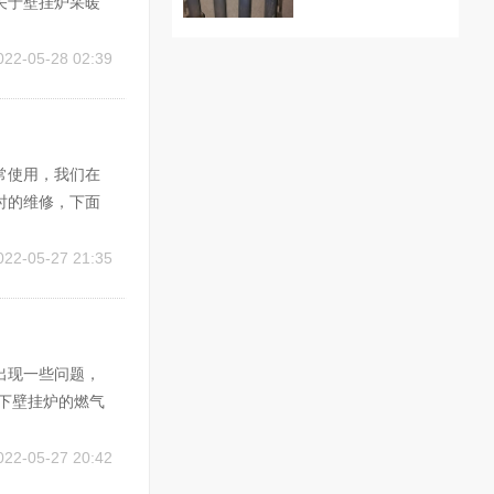
关于壁挂炉采暖
故障时，首先检查
开关，重新调整
022-05-28 02:39
常使用，我们在
时的维修，下面
：在使用壁挂炉过
物进入，这时候
022-05-27 21:35
出现一些问题，
下壁挂炉的燃气
充分。 其次要
会导致燃烧不
022-05-27 20:42